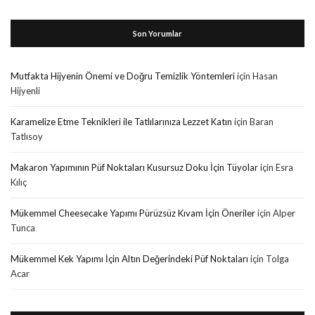
Son Yorumlar
Mutfakta Hijyenin Önemi ve Doğru Temizlik Yöntemleri
için
Hasan
Hijyenli
Karamelize Etme Teknikleri ile Tatlılarınıza Lezzet Katın
için
Baran
Tatlısoy
Makaron Yapımının Püf Noktaları Kusursuz Doku İçin Tüyolar
için
Esra
Kılıç
Mükemmel Cheesecake Yapımı Pürüzsüz Kıvam İçin Öneriler
için
Alper
Tunca
Mükemmel Kek Yapımı İçin Altın Değerindeki Püf Noktaları
için
Tolga
Acar