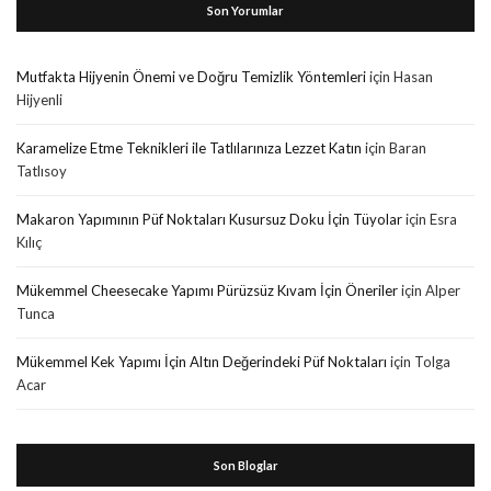
Son Yorumlar
Mutfakta Hijyenin Önemi ve Doğru Temizlik Yöntemleri
için
Hasan
Hijyenli
Karamelize Etme Teknikleri ile Tatlılarınıza Lezzet Katın
için
Baran
Tatlısoy
Makaron Yapımının Püf Noktaları Kusursuz Doku İçin Tüyolar
için
Esra
Kılıç
Mükemmel Cheesecake Yapımı Pürüzsüz Kıvam İçin Öneriler
için
Alper
Tunca
Mükemmel Kek Yapımı İçin Altın Değerindeki Püf Noktaları
için
Tolga
Acar
Son Bloglar