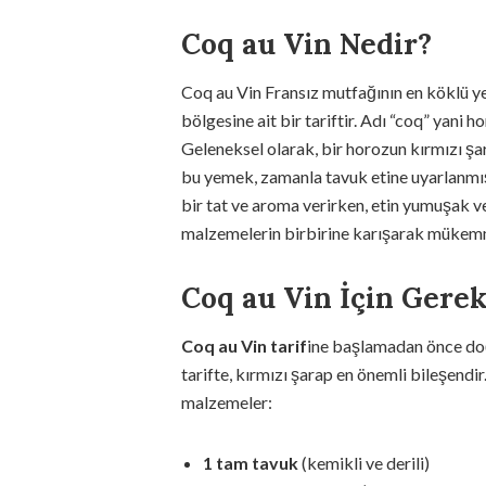
Coq au Vin Nedir?
Coq au Vin Fransız mutfağının en köklü y
bölgesine ait bir tariftir. Adı “coq” yani h
Geleneksel olarak, bir horozun kırmızı şa
bu yemek, zamanla tavuk etine uyarlanmış
bir tat ve aroma verirken, etin yumuşak ve
malzemelerin birbirine karışarak mükemm
Coq au Vin İçin Gere
Coq au Vin tarif
ine başlamadan önce do
tarifte, kırmızı şarap en önemli bileşendi
malzemeler:
1 tam tavuk
(kemikli ve derili)