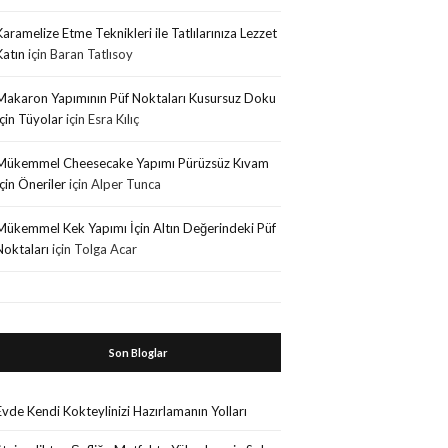
Karamelize Etme Teknikleri ile Tatlılarınıza Lezzet
Katın
için
Baran Tatlısoy
Makaron Yapımının Püf Noktaları Kusursuz Doku
İçin Tüyolar
için
Esra Kılıç
Mükemmel Cheesecake Yapımı Pürüzsüz Kıvam
İçin Öneriler
için
Alper Tunca
Mükemmel Kek Yapımı İçin Altın Değerindeki Püf
Noktaları
için
Tolga Acar
Son Bloglar
Evde Kendi Kokteylinizi Hazırlamanın Yolları