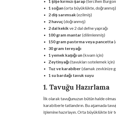
1 şişe kırmızı şarap
(tercihen Burgony
1 soğan
(orta büyüklükte, doğranmış)
2 diş sarımsak
(ezilmiş)
2 havuç
(doğranmış)
2 dal kekik
ve 2 dal defne yaprağı
100 gram mantar
(dilimlenmiş)
150 gram pastırma veya pancetta
(
30 gram tereyağı
1 yemek kaşığı un
(kıvam için)
Zeytinyağı
(tavukları sotelemek için)
Tuz ve karabiber
(damak zevkinize g
1 su bardağı tavuk suyu
1. Tavuğu Hazırlama
İlk olarak tavuğunuzun bütün halde olmas
karabiberle tatlandırın. Bu aşamada tavuğ
işlemine hazırlayın. Orta büyüklükte bir te