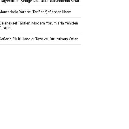
Stajyerlikten Şefliğe Mutfakta Yükselmenin Sırları
Mantarlarla Yaratıcı Tarifler Şeflerden İlham
Geleneksel Tarifleri Modern Yorumlarla Yeniden
Yaratın
Şeflerin Sık Kullandığı Taze ve Kurutulmuş Otlar