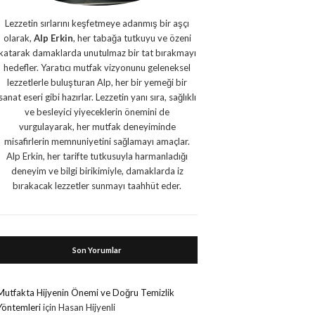
Lezzetin sırlarını keşfetmeye adanmış bir aşçı
olarak,
Alp Erkin
, her tabağa tutkuyu ve özeni
katarak damaklarda unutulmaz bir tat bırakmayı
hedefler. Yaratıcı mutfak vizyonunu geleneksel
lezzetlerle buluşturan Alp, her bir yemeği bir
sanat eseri gibi hazırlar. Lezzetin yanı sıra, sağlıklı
ve besleyici yiyeceklerin önemini de
vurgulayarak, her mutfak deneyiminde
misafirlerin memnuniyetini sağlamayı amaçlar.
Alp Erkin, her tarifte tutkusuyla harmanladığı
deneyim ve bilgi birikimiyle, damaklarda iz
bırakacak lezzetler sunmayı taahhüt eder.
Son Yorumlar
Mutfakta Hijyenin Önemi ve Doğru Temizlik
Yöntemleri
için
Hasan Hijyenli